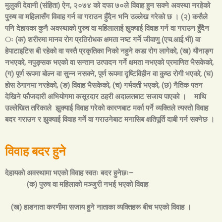
मुलुकी देवानी (संहिता) ऐन, २०७४ को दफा ७०ले
विवाह हुन सक्ने अवस्था नरहेको
पुरुष वा महिलासँग विवाह गर्न वा गराउन हुँदैन भनि उल्
लेख गरेको छ ।
(
२) कसैले
पनि देहायका कुनै अवस्थाको पुरुष वा महिलालाई झुक्याई विवाह गर्न वा गराउन हुँदैन
ः
(
क) शरीरमा मानव रोग प्रतिरोधक क्षमता नष्ट गर्ने जीवाणु (एच.आई.भी) वा
हेपाटाइटिस बी रहेको वा यस्तै प्रकृतिका निको नहुने कडा रोग लागेको
,
(
ख) यौनाङ्ग
नभएको
,
नपुङ्सक भएको वा सन्तान उत्पादन गर्ने क्षमता नभएको प्रमाणित भैसकेको
,
(
ग) पूर्ण रूपमा बोल्न वा सुन्न नसक्ने
,
पूर्ण रूपमा दृष्टिविहीन वा कुष्ठ रोगी भएको
,
(
घ)
होस ठेगानमा नरहेको
,
(
ङ) विवाह भैसकेको
,
(
च) गर्भवती भएको
,
(
छ) नैतिक पतन
देखिने फौजदारी अभियोगमा कसूरदार ठहरी अदालतबाट सजाय पाएको ।
माथि
उल्लेखित तरिकाले
झुक्याई विवाह गरेको कारणबाट मर्का पर्ने व्यक्तिले त्यस्तो विवाह
बदर गराउन र झुक्याई विवाह गर्ने वा गराउनेबाट मनासिब क्षतिपूर्ति दाबी गर्न सक्नेछ ।
विवाह बदर हुने
देहायको अवस्थामा भएको विवाह स्वतः बदर हुनेछः–
(
क) पुरुष वा महिलाको मञ्जुरी नभई भएको विवाह
(
ख) हाडनाता करणीमा सजाय हुने नाताका व्यक्तिहरू बीच भएको विवाह ।